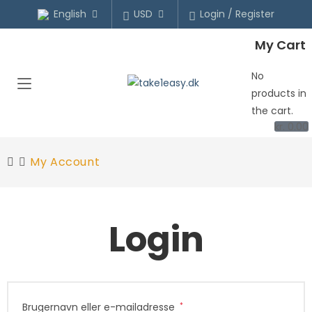
English
USD
Login / Register
My Cart
No
products in
the cart.
kr.
0.00
My Account
Login
Brugernavn eller e-mailadresse
*