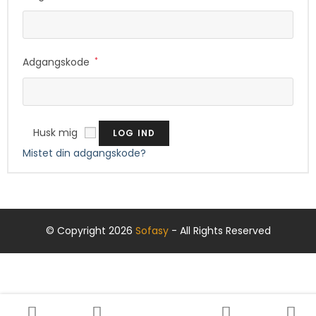
Adgangskode
*
Husk mig
LOG IND
Mistet din adgangskode?
© Copyright 2026
Sofasy
- All Rights Reserved